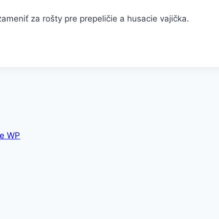
zameniť za rošty pre prepeličie a husacie vajička.
e WP