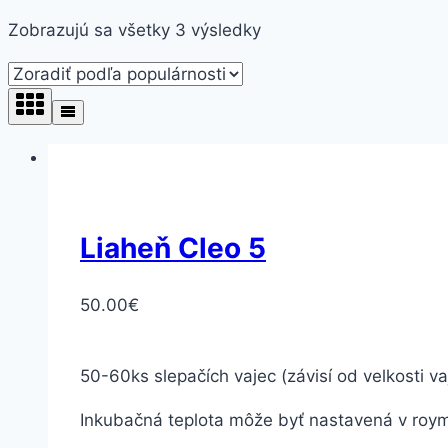
Zobrazujú sa všetky 3 výsledky
Liaheň Cleo 5
50.00
€
50-60
ks slepačích vajec (závisí od velkosti va
Inkubačná
teplota môže
byť nastavená v roy