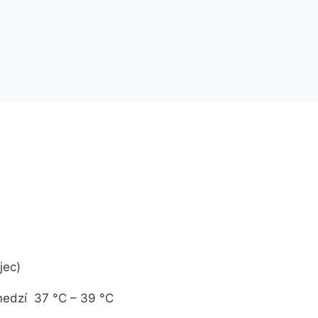
jec
)
medzí 37 °C – 39 °C