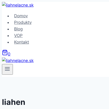
Skip
to
Domov
content
Produkty
Blog
VOP
Kontakt
0
liahen