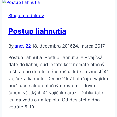
Blog o produktov
Postup liahnutia
By
jancsi22
18. decembra 2016
24. marca 2017
Postup liahnutia: Postup liahnutia je – vajíčká
dáte do liahni, buď ležato keď nemáte otočný
rošt, alebo do otočného roštu, kde sa zmestí 41
vajíčok a liahnete. Denne 2 krát otáčajte vajíčká
buď ručne alebo otočným roštom jedným
ťahom všetkých 41 vajíčok naraz. Dohliadate
len na vodu a na teplotu. Od desiateho dňa
vetráte 5-10…