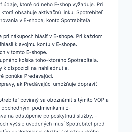
iť údaje, ktoré od neho E-shop vyžaduje. Pri
 ktorá obsahuje aktivačnú linku. Spotrebiteľ
strovania v E-shope, konto Spotrebiteľa
e pri nákupoch hlásiť v E-shope. Pri každom
ihlásil k svojmu kontu v E-shope.
ch v tomto E-shope.
kupného košíka toho-ktorého Spotrebiteľa.
k dispozícii na nahliadnutie.
ré ponúka Predávajúci.
opravy, ak Predávajúci umožňuje dopraviť
otrebiteľ povinný sa oboznámiť s týmito VOP a
mi obchodnými podmienkami E-
ráva na odstúpenie po poskytnutí služby, –
doch vyššie uvedených musí Spotrebiteľ pred
atím poskytovania služby / elektronického