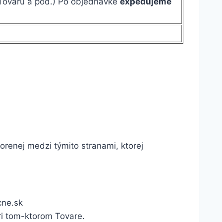
 Tovaru a pod.) Po objednávke
expedujeme
orenej medzi týmito stranami, ktorej
cne.sk
ri tom-ktorom Tovare.