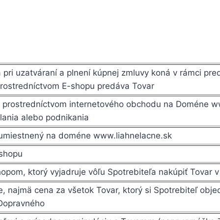
 pri uzatváraní a plnení kúpnej zmluvy koná v rámci pre
prostredníctvom E-shopu predáva Tovar
r prostredníctvom internetového obchodu na Doméne www
lania alebo podnikania
 umiestnený na doméne www.liahnelacne.sk
-shopu
shopom, ktorý vyjadruje vôľu Spotrebiteľa nakúpiť Tovar 
 najmä cena za všetok Tovar, ktorý si Spotrebiteľ obje
 Dopravného