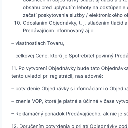
obsahu pred uplynutím lehoty na odstúpenie 
začatí poskytovania služby / elektronického 
Odoslaním Objednávky, t. j. stlačením tlačidl
Predávajúcim informovaný aj o:
– vlastnostiach Tovaru,
– celkovej Cene, ktorú je Spotrebiteľ povinný Pred
11. Po vytvorení Objednávky bude táto Objednávka
tento uviedol pri registrácii, nasledovné:
– potvrdenie Objednávky s informáciami o Objedn
– znenie VOP, ktoré je platné a účinné v čase vyt
– Reklamačný poriadok Predávajúceho, ak nie je s
12. Doručením potvrdenia o prijatí Objednávky po