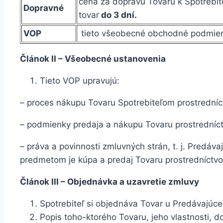
cena za dopravu Tovaru k Spotrebit
Dopravné
tovar
do 3 dní.
VOP
tieto všeobecné obchodné podmie
Článok II – Všeobecné ustanovenia
Tieto VOP upravujú:
– proces nákupu Tovaru Spotrebiteľom prostrední
– podmienky predaja a nákupu Tovaru prostrední
– práva a povinnosti zmluvných strán, t. j. Predáv
predmetom je kúpa a predaj Tovaru prostredníctv
Článok III – Objednávka a uzavretie zmluvy
Spotrebiteľ si objednáva Tovar u Predávajú
Popis toho-ktorého Tovaru, jeho vlastnosti, 