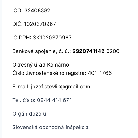
IČO: 32408382
DIČ: 1020370967
IČ DPH: SK1020370967
Bankové spojenie, č. ú.:
2920741142
0200
Okresný úrad Komárno
Číslo živnostenského registra: 401-1766
E-mail: jozef.stevlik@gmail.com
Tel. číslo: 0944 414 671
Orgán dozoru:
Slovenská obchodná inšpekcia