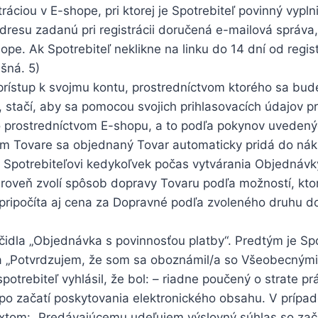
ciou v E-shope, pri ktorej je Spotrebiteľ povinný vypln
adresu zadanú pri registrácii doručená e-mailová správa,
hope. Ak Spotrebiteľ neklikne na linku do 14 dní od regi
ešná.
5)
 prístup k svojmu kontu, prostredníctvom ktorého sa bud
 stačí, aby sa pomocou svojich prihlasovacích údajov pr
o prostredníctvom E-shopu, a to podľa pokynov uvedený
rom Tovare sa objednaný Tovar automaticky pridá do ná
Spotrebiteľovi kedykoľvek počas vytvárania Objednávky 
ároveň zvolí spôsob dopravy Tovaru podľa možností, kto
pripočíta aj cena za Dopravné podľa zvoleného druhu d
čidla „Objednávka s povinnosťou platby“. Predtým je Sp
idla „Potvrdzujem, že som sa oboznámil/a so Všeobecný
potrebiteľ vyhlásil, že bol: – riadne poučený o strate p
 po začatí poskytovania elektronického obsahu. V prípa
textom: „Predávajúcemu udeľujem výslovný súhlas so zač