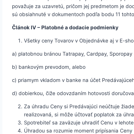
považuje za uzavretú, pričom jej predmetom je do
sú obsiahnuté v dokumentoch podľa bodu 11 tohto
Článok IV – Platobné a dodacie podmienky
Všetky ceny Tovarov v Objednávke aj v E-sh
a) platobnou bránou Tatrapay, Cardpay, Sporopay
b) bankovým prevodom, alebo
c) priamym vkladom v banke na účet Predávajúce
d) dobierkou, čiže odovzdaním hotovosti doručovat
Za úhradu Ceny si Predávajúci neúčtuje žiaden
realizovaná, si môže účtovať poplatok za úhra
Spotrebiteľ sa zaväzuje uhradiť Cenu v lehot
Úhradou sa rozumie moment pripísania Ceny 