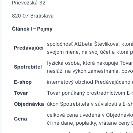
Prievozská 32
820 07 Bratislava
Článok I – Pojmy
spoločnosť Alžbeta Števliková, ktorá
Predávajúci
svojom mene, na svoj účet a ktorá 
fyzická osoba, ktorá nakupuje Tova
Spotrebiteľ
neslúži na výkon zamestnania, povo
E-shop
internetový obchod Predávajúceho
Tovar
Tovar ponúkaný prostredníctvom E
Objednávka
úkon Spotrebiteľa v súvislosti s E-
celková cena uvedená v Objednávke,
Cena
či iné dane, poplatky, vrátane ceny