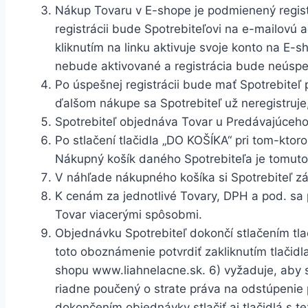
Nákup Tovaru v E-shope je podmienený registrá
registrácii bude Spotrebiteľovi na e-mailovú 
kliknutím na linku aktivuje svoje konto na E-s
nebude aktivované a registrácia bude neúsp
Po úspešnej registrácii bude mať Spotrebiteľ
ďalšom nákupe sa Spotrebiteľ už neregistruje,
Spotrebiteľ objednáva Tovar u Predávajúceh
Po stlačení tlačidla „DO KOŠÍKA“ pri tom-kto
Nákupný košík daného Spotrebiteľa je tomuto 
V náhľade nákupného košíka si Spotrebiteľ z
K cenám za jednotlivé Tovary, DPH a pod. sa 
Tovar viacerými spôsobmi.
Objednávku Spotrebiteľ dokončí stlačením tla
toto oboznámenie potvrdiť zakliknutím tlač
shopu www.liahnelacne.sk.
6)
vyžaduje, aby s
riadne poučený o strate práva na odstúpenie
dokončením objednávky stlačiť aj tlačidlá s 