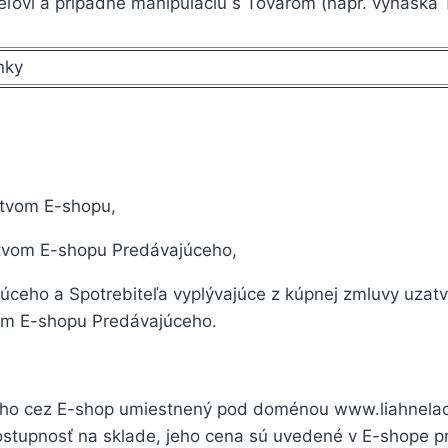
eľovi a prípadne manipuláciu s Tovarom (napr. vynáška
nky
ctvom E-shopu,
ctvom E-shopu Predávajúceho,
ajúceho a Spotrebiteľa vyplývajúce z kúpnej zmluvy uzatv
om E-shopu Predávajúceho.
ceho cez E-shop umiestnený pod doménou www.liahnela
dostupnosť na sklade, jeho cena sú uvedené v E-shope p