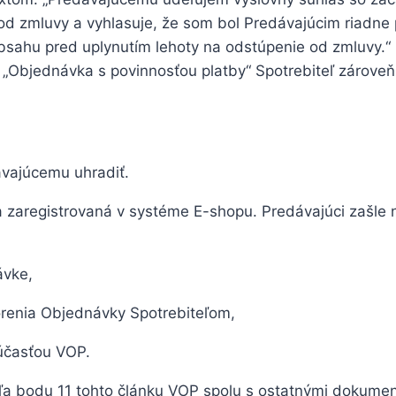
od zmluvy a vyhlasuje, že som bol Predávajúcim riadne 
obsahu pred uplynutím lehoty na odstúpenie od zmluvy.“
a „Objednávka s povinnosťou platby“ Spotrebiteľ zároveň
ávajúcemu uhradiť.
 zaregistrovaná v systéme E-shopu. Predávajúci zašle n
ávke,
vorenia Objednávky Spotrebiteľom,
účasťou VOP.
dľa bodu 11 tohto článku VOP spolu s ostatnými dokumen