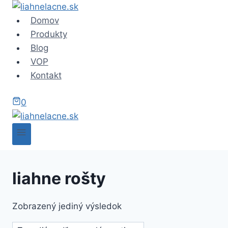
Skip
to
Domov
content
Produkty
Blog
VOP
Kontakt
0
liahne rošty
Zobrazený jediný výsledok